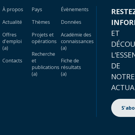
À propos
Pays
Évènements
RESTE
INFO
Actualité
Thèmes
Données
ET
Offres
Projets et
Académie des
d'emploi
opérations
connaissances
DÉCOU
(a)
(a)
L’ESSE
Recherche
Contacts
et
Fiche de
DE
publications
résultats
(a)
(a)
NOTRE
ACTUA
S'ab