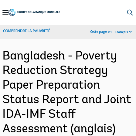
Skip
to
Main
COMPRENDRE LA PAUVRETÉ
Cette page en :
Français
Navigation
Bangladesh - Poverty
Reduction Strategy
Paper Preparation
Status Report and Joint
IDA-IMF Staff
Assessment (anglais)