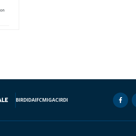
ion
BIRD
IDA
IFC
MIGA
CIRDI