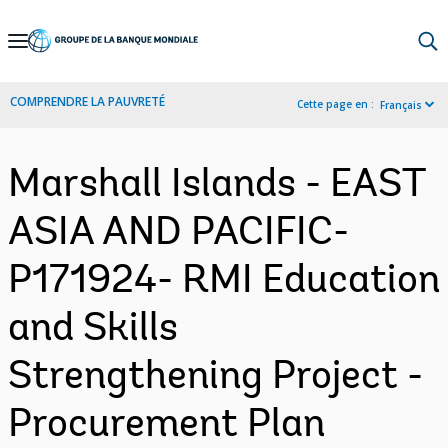
Skip
to
Main
COMPRENDRE LA PAUVRETÉ
Cette page en :
Français
Navigation
Marshall Islands - EAST
ASIA AND PACIFIC-
P171924- RMI Education
and Skills
Strengthening Project -
Procurement Plan