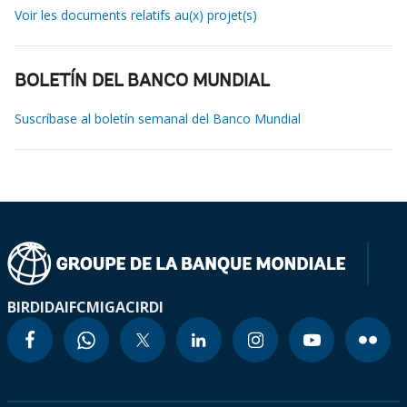
Voir les documents relatifs au(x) projet(s)
BOLETÍN DEL BANCO MUNDIAL
Suscríbase al boletín semanal del Banco Mundial
BIRD
IDA
IFC
MIGA
CIRDI