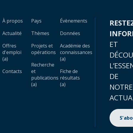
À propos
Pays
Évènements
RESTE
INFO
Actualité
Thèmes
Données
ET
Offres
Projets et
Académie des
d'emploi
opérations
connaissances
DÉCOU
(a)
(a)
L’ESSE
Recherche
Contacts
et
Fiche de
DE
publications
résultats
(a)
(a)
NOTRE
ACTUA
S'ab