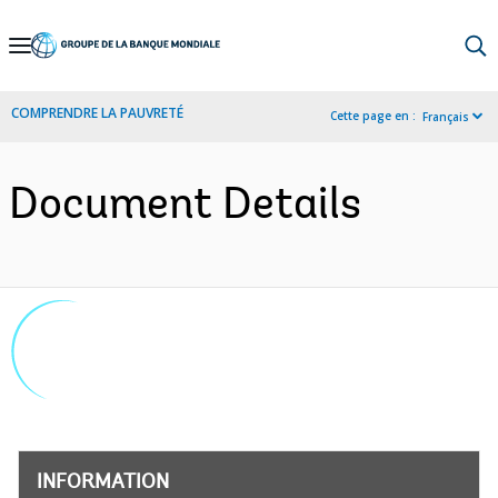
Skip
to
Main
COMPRENDRE LA PAUVRETÉ
Cette page en :
Français
Navigation
Document Details
INFORMATION