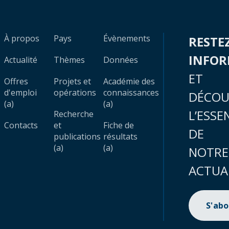
À propos
Pays
Évènements
RESTE
INFO
Actualité
Thèmes
Données
ET
Offres
Projets et
Académie des
d'emploi
opérations
connaissances
DÉCOU
(a)
(a)
L’ESSE
Recherche
Contacts
et
Fiche de
DE
publications
résultats
(a)
(a)
NOTRE
ACTUA
S'ab