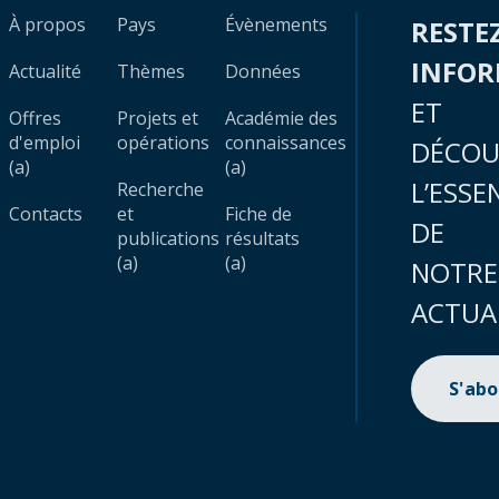
À propos
Pays
Évènements
RESTE
INFO
Actualité
Thèmes
Données
ET
Offres
Projets et
Académie des
d'emploi
opérations
connaissances
DÉCOU
(a)
(a)
L’ESSE
Recherche
Contacts
et
Fiche de
DE
publications
résultats
(a)
(a)
NOTRE
ACTUA
S'ab