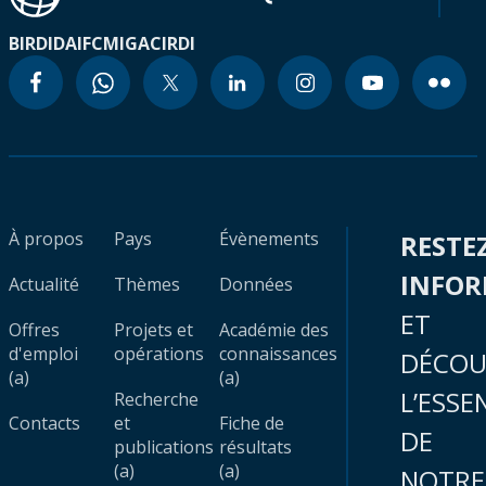
BIRD
IDA
IFC
MIGA
CIRDI
À propos
Pays
Évènements
RESTE
INFO
Actualité
Thèmes
Données
ET
Offres
Projets et
Académie des
d'emploi
opérations
connaissances
DÉCOU
(a)
(a)
L’ESSE
Recherche
Contacts
et
Fiche de
DE
publications
résultats
(a)
(a)
NOTRE