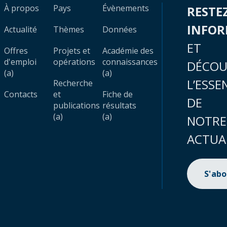
À propos
Pays
Évènements
RESTE
INFO
Actualité
Thèmes
Données
ET
Offres
Projets et
Académie des
d'emploi
opérations
connaissances
DÉCOU
(a)
(a)
L’ESSE
Recherche
Contacts
et
Fiche de
DE
publications
résultats
(a)
(a)
NOTRE
ACTUA
S'ab