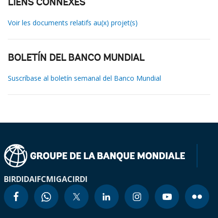
LIENS CONNEXES
Voir les documents relatifs au(x) projet(s)
BOLETÍN DEL BANCO MUNDIAL
Suscríbase al boletín semanal del Banco Mundial
BIRD
IDA
IFC
MIGA
CIRDI