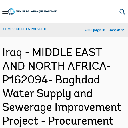
Skip
to
Main
COMPRENDRE LA PAUVRETÉ
Cette page en :
Français
Navigation
Iraq - MIDDLE EAST
AND NORTH AFRICA-
P162094- Baghdad
Water Supply and
Sewerage Improvement
Project - Procurement