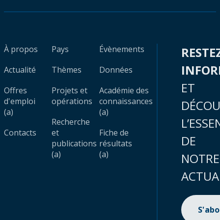
À propos
Pays
Évènements
RESTE
INFO
Actualité
Thèmes
Données
ET
Offres
Projets et
Académie des
d'emploi
opérations
connaissances
DÉCOU
(a)
(a)
L’ESSE
Recherche
Contacts
et
Fiche de
DE
publications
résultats
(a)
(a)
NOTRE
ACTUA
S'ab