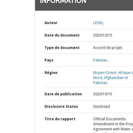
INFORMATION
Auteur
LEGKL;
Date du document
2020/10/15
Type de document
Accord de projet
Pays
Pakistan,
Région
Moyen-Orient, Afrique 
Nord, Afghanistan et
Pakistan,
Date de publication
2020/10/15
Disclosure Status
Disclosed
Titre du rapport
Official Documents-
Amendment to the Proj
Agreement with Water 