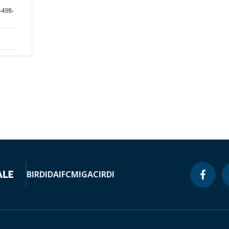
5498-
BIRD
IDA
IFC
MIGA
CIRDI