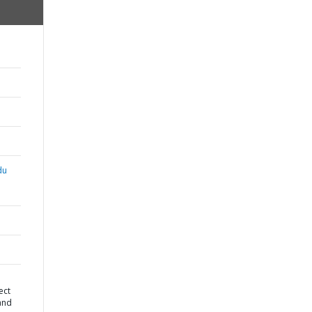
du
ect
and