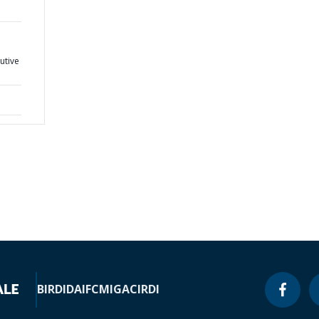
utive
BIRD
IDA
IFC
MIGA
CIRDI