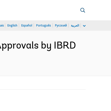
ais
English
Español
Português
Русский
العربية
 Approvals by IBRD