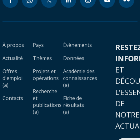
À propos
Pays
Évènements
RESTE
INFO
Actualité
Thèmes
Données
ET
Offres
Projets et
Académie des
d'emploi
opérations
connaissances
DÉCOU
(a)
(a)
L’ESSE
Recherche
Contacts
et
Fiche de
DE
publications
résultats
(a)
(a)
NOTRE
ACTUA