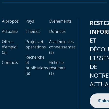
À propos
Pays
Évènements
RESTE
INFO
Actualité
Thèmes
Données
ET
Offres
Projets et
Académie des
d'emploi
opérations
connaissances
DÉCOU
(a)
(a)
L’ESSE
Recherche
Contacts
et
Fiche de
DE
publications
résultats
(a)
(a)
NOTRE
ACTUA
S'ab