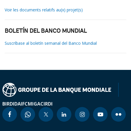
Voir les documents relatifs au(x) projet(s)
BOLETÍN DEL BANCO MUNDIAL
Suscríbase al boletín semanal del Banco Mundial
BIRD
IDA
IFC
MIGA
CIRDI