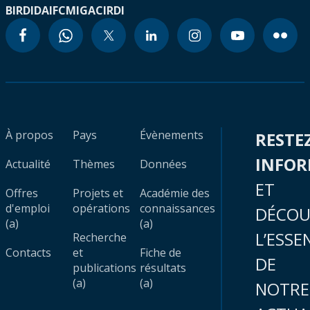
BIRD
IDA
IFC
MIGA
CIRDI
À propos
Pays
Évènements
RESTE
INFO
Actualité
Thèmes
Données
ET
Offres
Projets et
Académie des
d'emploi
opérations
connaissances
DÉCOU
(a)
(a)
L’ESSE
Recherche
Contacts
et
Fiche de
DE
publications
résultats
(a)
(a)
NOTRE