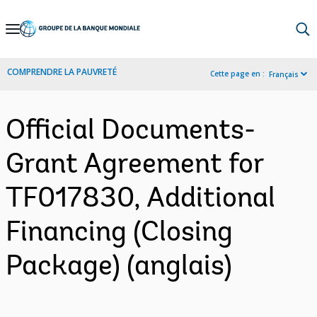
Skip
to
Main
COMPRENDRE LA PAUVRETÉ
Cette page en :
Français
Navigation
Official Documents-
Grant Agreement for
TF017830, Additional
Financing (Closing
Package) (anglais)