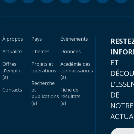
À propos
Pays
Évènements
RESTE
INFO
Actualité
Thèmes
Données
ET
Offres
Projets et
Académie des
d'emploi
opérations
connaissances
DÉCOU
(a)
(a)
L’ESSE
Recherche
Contacts
et
Fiche de
DE
publications
résultats
(a)
(a)
NOTRE
ACTUA