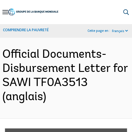
Skip
to
Main
COMPRENDRE LA PAUVRETÉ
Cette page en :
Français
Navigation
Official Documents-
Disbursement Letter for
SAWI TF0A3513
(anglais)