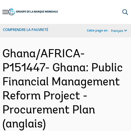
Skip
to
Main
COMPRENDRE LA PAUVRETÉ
Cette page en :
Français
Navigation
Ghana/AFRICA-
P151447- Ghana: Public
Financial Management
Reform Project -
Procurement Plan
(anglais)