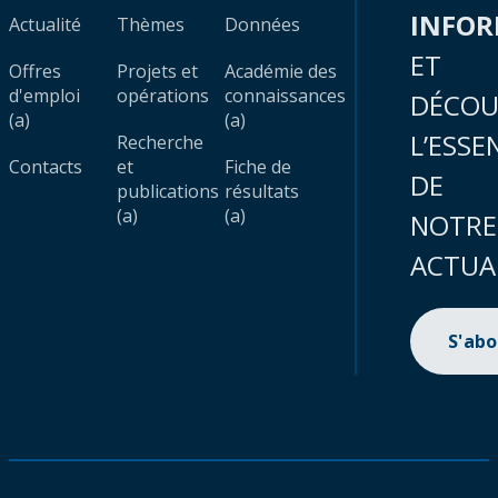
INFO
Actualité
Thèmes
Données
ET
Offres
Projets et
Académie des
d'emploi
opérations
connaissances
DÉCOU
(a)
(a)
L’ESSE
Recherche
Contacts
et
Fiche de
DE
publications
résultats
(a)
(a)
NOTRE
ACTUA
S'ab