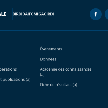
BIRD
IDA
IFC
MIGA
CIRDI
Évènements
Données
opérations
Académie des connaissances
(a)
 publications (a)
Fiche de résultats (a)