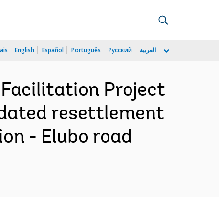
ais
English
Español
Português
Русский
العربية
Facilitation Project
Updated resettlement
ion - Elubo road