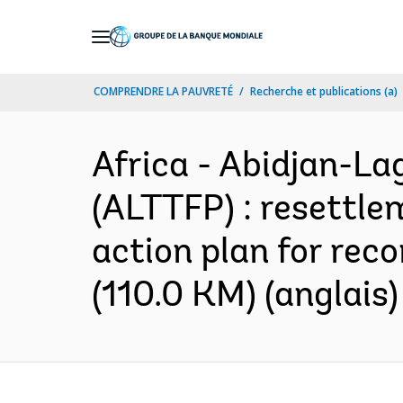
Skip
to
Main
COMPRENDRE LA PAUVRETÉ
Recherche et publications (a)
Navigation
Africa - Abidjan-La
(ALTTFP) : resettle
action plan for rec
(110.0 KM) (anglais)