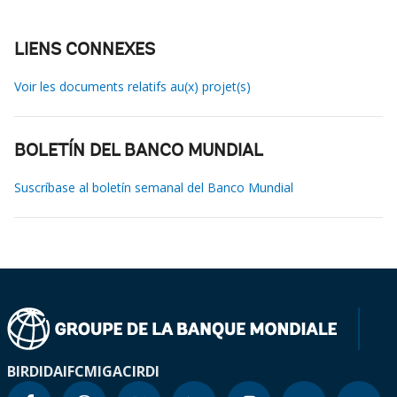
LIENS CONNEXES
Voir les documents relatifs au(x) projet(s)
BOLETÍN DEL BANCO MUNDIAL
Suscríbase al boletín semanal del Banco Mundial
BIRD
IDA
IFC
MIGA
CIRDI