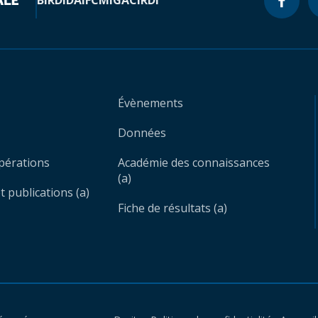
BIRD
IDA
IFC
MIGA
CIRDI
Évènements
Données
opérations
Académie des connaissances
(a)
 publications (a)
Fiche de résultats (a)