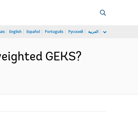
ais
English
Español
Português
Русский
العربية
 weighted GEKS?