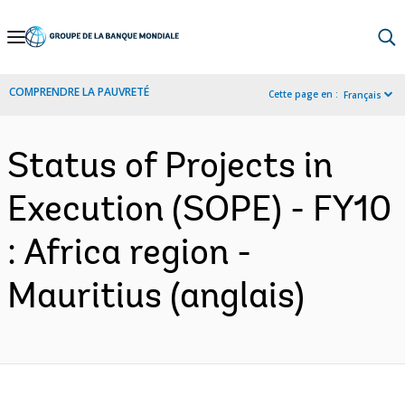
Skip
to
Main
COMPRENDRE LA PAUVRETÉ
Cette page en :
Français
Navigation
Status of Projects in
Execution (SOPE) - FY10
: Africa region -
Mauritius (anglais)