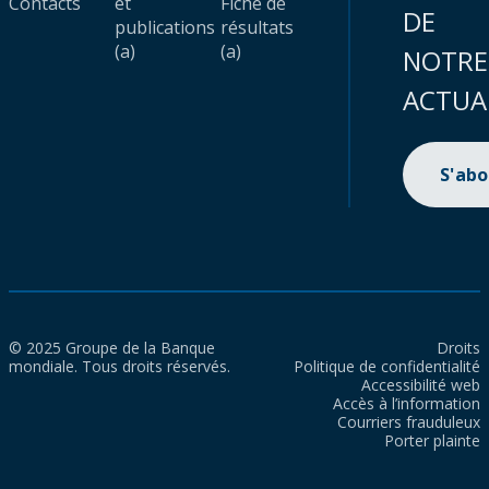
Contacts
et
Fiche de
DE
publications
résultats
(a)
(a)
NOTRE
ACTUA
S'ab
© 2025 Groupe de la Banque
Droits
mondiale. Tous droits réservés.
Politique de confidentialité
Accessibilité web
Accès à l’information
Courriers frauduleux
Porter plainte