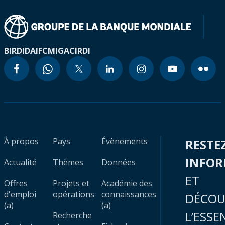
BIRD
IDA
IFC
MIGA
CIRDI
À propos
Pays
Évènements
RESTE
INFO
Actualité
Thèmes
Données
ET
Offres
Projets et
Académie des
d'emploi
opérations
connaissances
DÉCOU
(a)
(a)
L’ESSE
Recherche