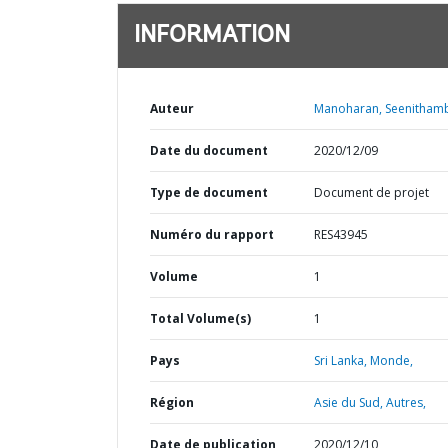
INFORMATION
Auteur
Manoharan, Seenitham
Date du document
2020/12/09
Type de document
Document de projet
Numéro du rapport
RES43945
Volume
1
Total Volume(s)
1
Pays
Sri Lanka,
Monde,
Région
Asie du Sud,
Autres,
Date de publication
2020/12/10