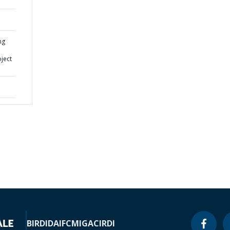
ng
oject
BIRD
IDA
IFC
MIGA
CIRDI