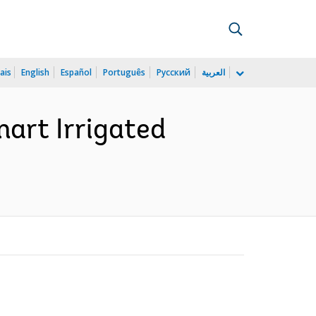
ais
English
Español
Português
Русский
العربية
mart Irrigated