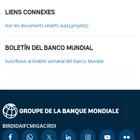
LIENS CONNEXES
Voir les documents relatifs au(x) projet(s)
BOLETÍN DEL BANCO MUNDIAL
Suscríbase al boletín semanal del Banco Mundial
BIRD
IDA
IFC
MIGA
CIRDI