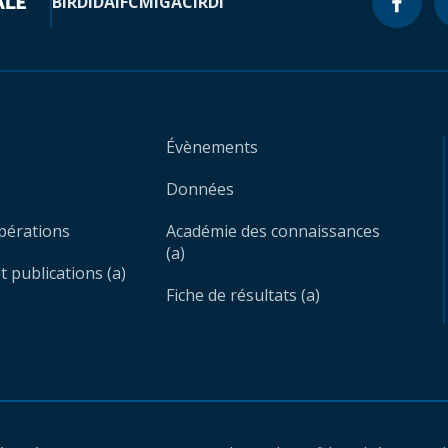
BIRD
IDA
IFC
MIGA
CIRDI
Évènements
Données
opérations
Académie des connaissances
(a)
 publications (a)
Fiche de résultats (a)