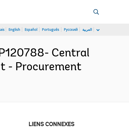
ais
English
Español
Português
Русский
العربية
P120788- Central
t - Procurement
LIENS CONNEXES