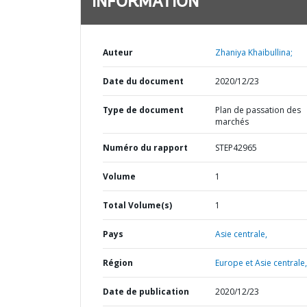
INFORMATION
Auteur
Zhaniya Khaibullina;
Date du document
2020/12/23
Type de document
Plan de passation des
marchés
Numéro du rapport
STEP42965
Volume
1
Total Volume(s)
1
Pays
Asie centrale,
Région
Europe et Asie centrale,
Date de publication
2020/12/23