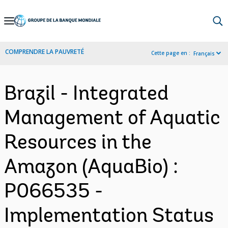
Skip
to
Main
COMPRENDRE LA PAUVRETÉ
Cette page en :
Français
Navigation
Brazil - Integrated
Management of Aquatic
Resources in the
Amazon (AquaBio) :
P066535 -
Implementation Status