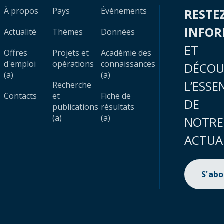
À propos
Pays
Évènements
RESTE
INFO
Actualité
Thèmes
Données
ET
Offres
Projets et
Académie des
d'emploi
opérations
connaissances
DÉCOU
(a)
(a)
L’ESSE
Recherche
Contacts
et
Fiche de
DE
publications
résultats
(a)
(a)
NOTRE
ACTUA
S'ab