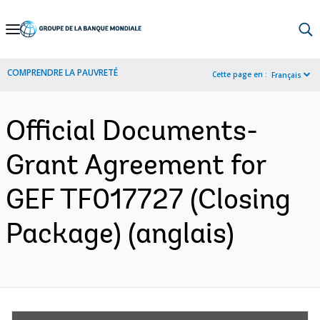
Skip
to
Main
COMPRENDRE LA PAUVRETÉ
Cette page en :
Français
Navigation
Official Documents-
Grant Agreement for
GEF TF017727 (Closing
Package) (anglais)