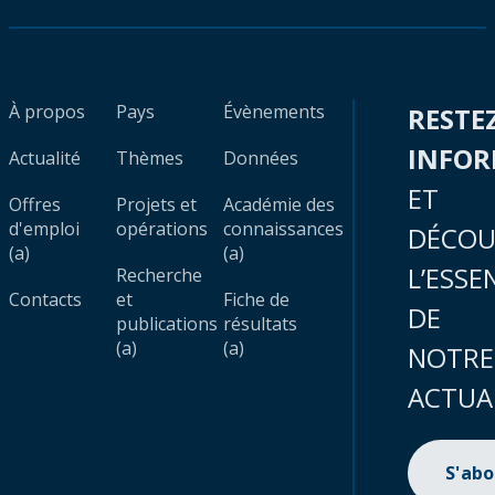
À propos
Pays
Évènements
RESTE
INFO
Actualité
Thèmes
Données
ET
Offres
Projets et
Académie des
d'emploi
opérations
connaissances
DÉCOU
(a)
(a)
L’ESSE
Recherche
Contacts
et
Fiche de
DE
publications
résultats
(a)
(a)
NOTRE
ACTUA
S'ab