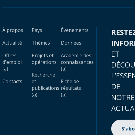
À propos
Pays
Évènements
RESTE
INFO
Actualité
Thèmes
Données
ET
Offres
Projets et
Académie des
d'emploi
opérations
connaissances
DÉCOU
(a)
(a)
L’ESSE
Recherche
Contacts
et
Fiche de
DE
publications
résultats
(a)
(a)
NOTRE
ACTUA
S'ab