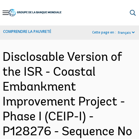
Skip
to
Main
COMPRENDRE LA PAUVRETÉ
Cette page en :
Français
Navigation
Disclosable Version of
the ISR - Coastal
Embankment
Improvement Project -
Phase I (CEIP-I) -
P128276 - Sequence No