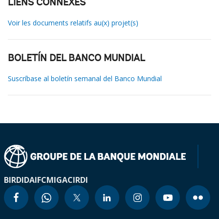
LIENS CONNEXES
Voir les documents relatifs au(x) projet(s)
BOLETÍN DEL BANCO MUNDIAL
Suscríbase al boletín semanal del Banco Mundial
BIRD
IDA
IFC
MIGA
CIRDI