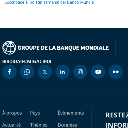
Suscríbase al boletín semanal del Banco Mundial
BIRD
IDA
IFC
MIGA
CIRDI
À propos
Pays
Évènements
RESTE
INFO
Actualité
Thèmes
Données