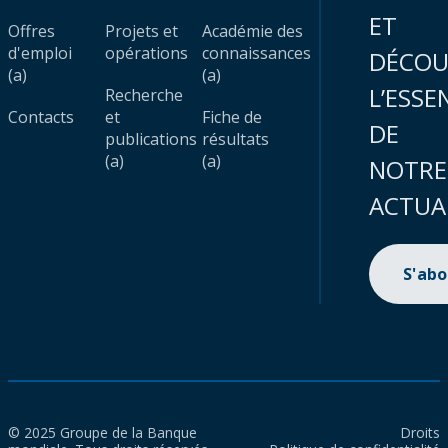
ET
Offres
Projets et
Académie des
d'emploi
opérations
connaissances
DÉCOU
(a)
(a)
L’ESSE
Recherche
Contacts
et
Fiche de
DE
publications
résultats
(a)
(a)
NOTRE
ACTUA
S'ab
© 2025 Groupe de la Banque
Droits