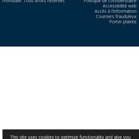
mondiale. Tous droits réservés.
Politique de confidentialité
Accessibilité web
Accès à l’information
Courriers frauduleux
Porter plainte
This site uses cookies to optimize functionality and give you