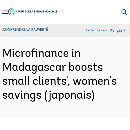
Skip
to
Main
COMPRENDRE LA PAUVRETÉ
Cette page en :
Français
Navigation
Microfinance in
Madagascar boosts
small clients', women's
savings (japonais)