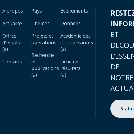
À propos
Pays
Évènements
RESTE
INFO
Actualité
Thèmes
Données
ET
Offres
Projets et
Académie des
d'emploi
opérations
connaissances
DÉCOU
(a)
(a)
L’ESSE
Recherche
Contacts
et
Fiche de
DE
publications
résultats
(a)
(a)
NOTRE
ACTUA
S'ab