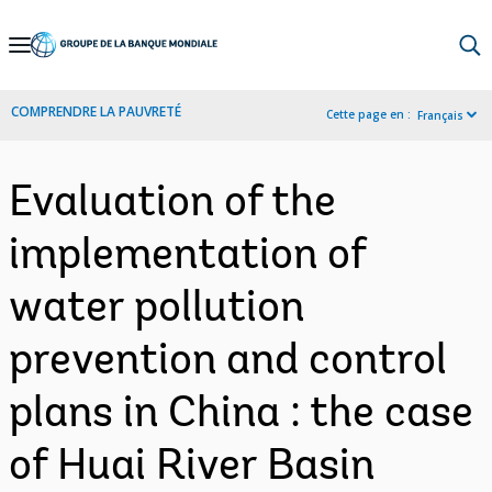
Skip
to
Main
COMPRENDRE LA PAUVRETÉ
Cette page en :
Français
Navigation
Evaluation of the
implementation of
water pollution
prevention and control
plans in China : the case
of Huai River Basin