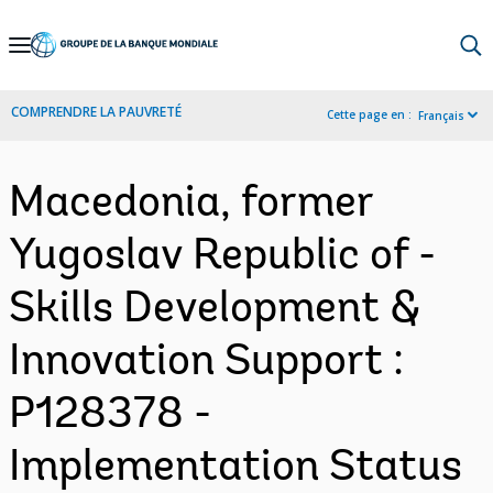
Skip
to
Main
COMPRENDRE LA PAUVRETÉ
Cette page en :
Français
Navigation
Macedonia, former
Yugoslav Republic of -
Skills Development &
Innovation Support :
P128378 -
Implementation Status