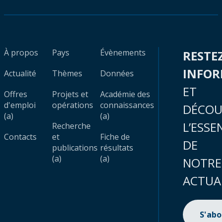
À propos
Pays
Évènements
RESTE
INFO
Actualité
Thèmes
Données
ET
Offres
Projets et
Académie des
d'emploi
opérations
connaissances
DÉCOU
(a)
(a)
L’ESSE
Recherche
Contacts
et
Fiche de
DE
publications
résultats
(a)
(a)
NOTRE
ACTUA
S'ab