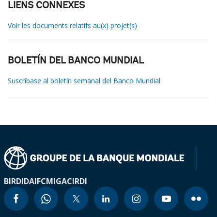
LIENS CONNEXES
Voir les documents relatifs au(x) projet(s)
BOLETÍN DEL BANCO MUNDIAL
Suscríbase al boletín semanal del Banco Mundial
BIRD
IDA
IFC
MIGA
CIRDI