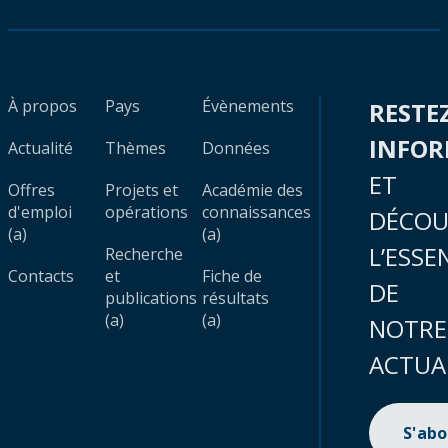
À propos
Pays
Évènements
RESTE
INFO
Actualité
Thèmes
Données
ET
Offres
Projets et
Académie des
d'emploi
opérations
connaissances
DÉCOU
(a)
(a)
L’ESSE
Recherche
Contacts
et
Fiche de
DE
publications
résultats
(a)
(a)
NOTRE
ACTUA
S'ab