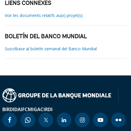
LIENS CONNEXES
Voir les documents relatifs au(x) projet(s)
BOLETÍN DEL BANCO MUNDIAL
Suscríbase al boletín semanal del Banco Mundial
BIRD
IDA
IFC
MIGA
CIRDI