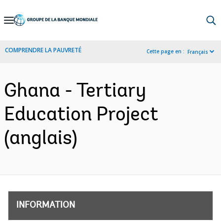
Skip
to
Main
COMPRENDRE LA PAUVRETÉ
Cette page en :
Français
Navigation
Ghana - Tertiary
Education Project
(anglais)
INFORMATION