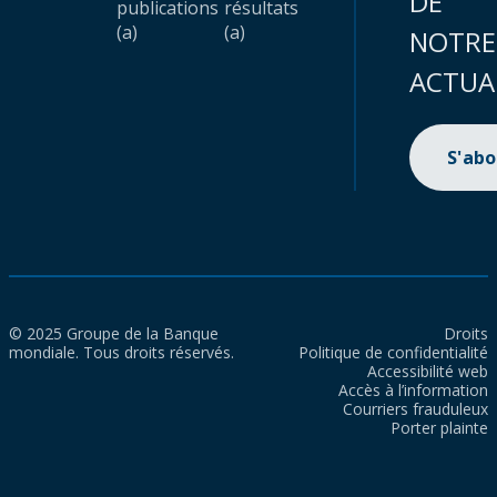
DE
publications
résultats
(a)
(a)
NOTRE
ACTUA
S'ab
© 2025 Groupe de la Banque
Droits
mondiale. Tous droits réservés.
Politique de confidentialité
Accessibilité web
Accès à l’information
Courriers frauduleux
Porter plainte