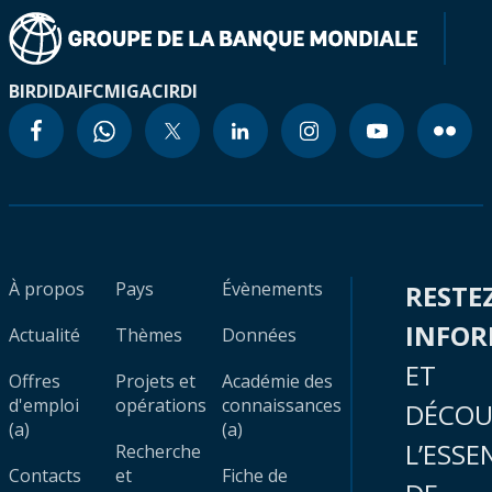
BIRD
IDA
IFC
MIGA
CIRDI
À propos
Pays
Évènements
RESTE
INFO
Actualité
Thèmes
Données
ET
Offres
Projets et
Académie des
d'emploi
opérations
connaissances
DÉCOU
(a)
(a)
L’ESSE
Recherche
Contacts
et
Fiche de