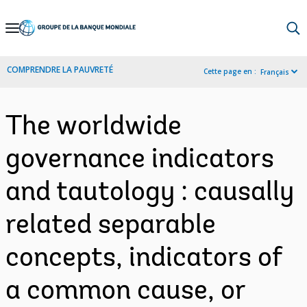
Skip
to
Main
COMPRENDRE LA PAUVRETÉ
Cette page en :
Français
Navigation
The worldwide
governance indicators
and tautology : causally
related separable
concepts, indicators of
a common cause, or