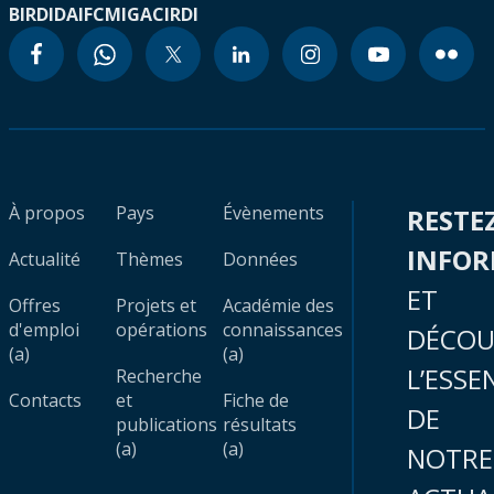
BIRD
IDA
IFC
MIGA
CIRDI
À propos
Pays
Évènements
RESTE
INFO
Actualité
Thèmes
Données
ET
Offres
Projets et
Académie des
d'emploi
opérations
connaissances
DÉCOU
(a)
(a)
L’ESSE
Recherche
Contacts
et
Fiche de
DE
publications
résultats
(a)
(a)
NOTRE