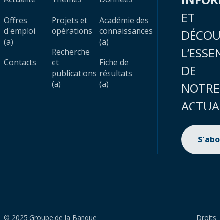
ET
Offres
Projets et
Académie des
d'emploi
opérations
connaissances
DÉCOU
(a)
(a)
L’ESSE
Recherche
Contacts
et
Fiche de
DE
publications
résultats
(a)
(a)
NOTRE
ACTUA
S'ab
© 2025 Groupe de la Banque
Droits