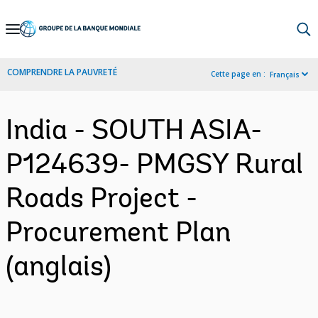
Skip
to
Main
COMPRENDRE LA PAUVRETÉ
Cette page en :
Français
Navigation
India - SOUTH ASIA-
P124639- PMGSY Rural
Roads Project -
Procurement Plan
(anglais)