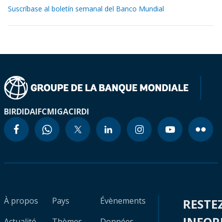
Suscríbase al boletín semanal del Banco Mundial
BIRD
IDA
IFC
MIGA
CIRDI
À propos
Pays
Évènements
RESTE
INFO
Actualité
Thèmes
Données