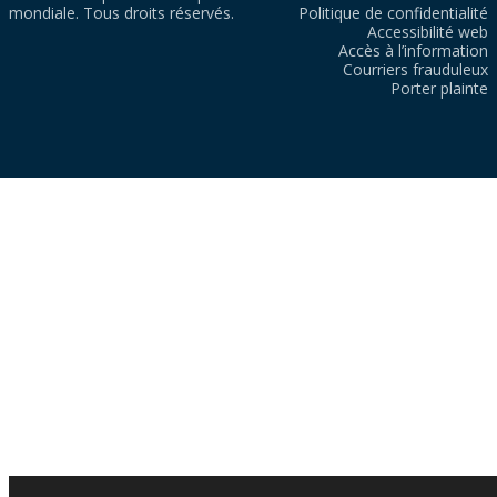
mondiale. Tous droits réservés.
Politique de confidentialité
Accessibilité web
Accès à l’information
Courriers frauduleux
Porter plainte