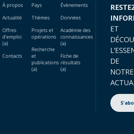
À propos
Pays
Évènements
RESTE
INFO
Actualité
Thèmes
Données
ET
Offres
Projets et
Académie des
d'emploi
opérations
connaissances
DÉCOU
(a)
(a)
L’ESSE
Recherche
Contacts
et
Fiche de
DE
publications
résultats
(a)
(a)
NOTRE
ACTUA
S'ab