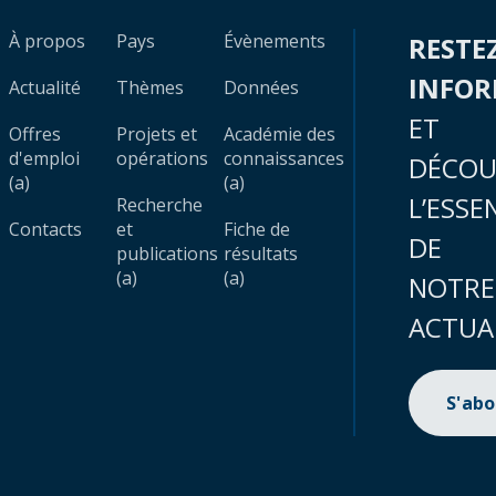
À propos
Pays
Évènements
RESTE
INFO
Actualité
Thèmes
Données
ET
Offres
Projets et
Académie des
d'emploi
opérations
connaissances
DÉCOU
(a)
(a)
L’ESSE
Recherche
Contacts
et
Fiche de
DE
publications
résultats
(a)
(a)
NOTRE
ACTUA
S'ab