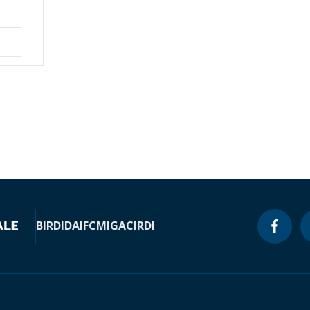
BIRD
IDA
IFC
MIGA
CIRDI