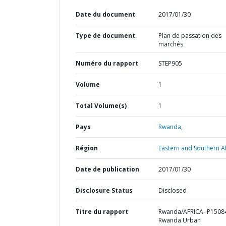
Date du document
2017/01/30
Type de document
Plan de passation des
marchés
Numéro du rapport
STEP905
Volume
1
Total Volume(s)
1
Pays
Rwanda,
Région
Eastern and Southern Af
Date de publication
2017/01/30
Disclosure Status
Disclosed
Titre du rapport
Rwanda/AFRICA- P1508
Rwanda Urban