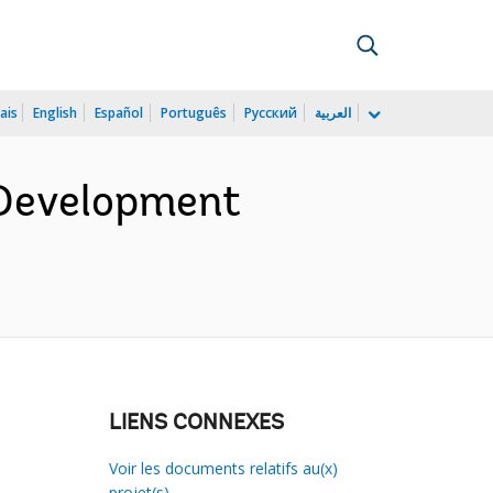
ais
English
Español
Português
Русский
العربية
Development
LIENS CONNEXES
Voir les documents relatifs au(x)
projet(s)