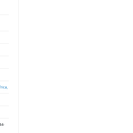
rica,
44-