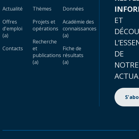
INFO
Actualité
Thèmes
Données
ET
Offres
Projets et
Académie des
d'emploi
opérations
connaissances
DÉCOU
(a)
(a)
L’ESSE
Recherche
Contacts
et
Fiche de
DE
publications
résultats
(a)
(a)
NOTRE
ACTUA
S'ab