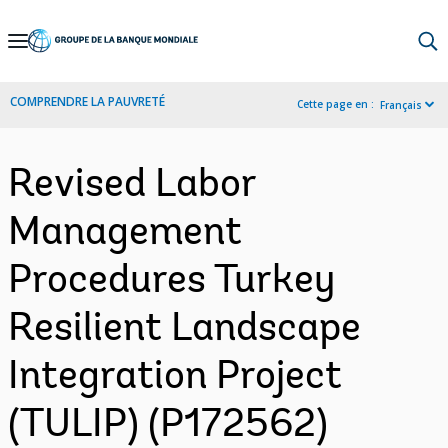
Skip
to
Main
COMPRENDRE LA PAUVRETÉ
Cette page en :
Français
Navigation
Revised Labor
Management
Procedures Turkey
Resilient Landscape
Integration Project
(TULIP) (P172562)