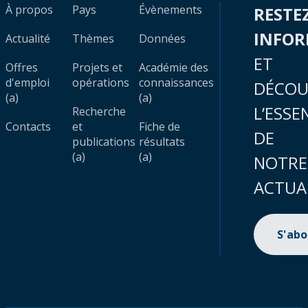
À propos
Pays
Évènements
RESTE
INFO
Actualité
Thèmes
Données
ET
Offres
Projets et
Académie des
d'emploi
opérations
connaissances
DÉCOU
(a)
(a)
L’ESSE
Recherche
Contacts
et
Fiche de
DE
publications
résultats
(a)
(a)
NOTRE
ACTUA
S'ab