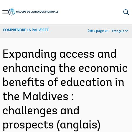
Skip
to
Main
COMPRENDRE LA PAUVRETÉ
Cette page en :
Français
Navigation
Expanding access and
enhancing the economic
benefits of education in
the Maldives :
challenges and
prospects (anglais)