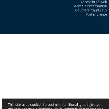
Accessibilité web
Accès à l’information
Courriers frauduleux
Porter plainte
This site uses cookies to optimize functionality and give you
the best possible experience. If you continue to navigate this