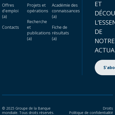
ET
Offres
Projets et
Académie des
d'emploi
opérations
connaissances
DÉCOU
(a)
(a)
L’ESSE
Recherche
Contacts
et
Fiche de
DE
publications
résultats
(a)
(a)
NOTRE
ACTUA
S'ab
© 2025 Groupe de la Banque
Droits
mondiale. Tous droits réservés.
Politique de confidentialité