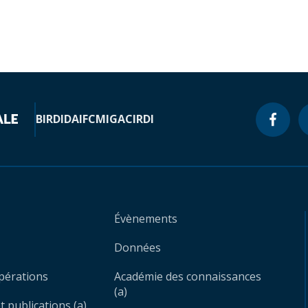
BIRD
IDA
IFC
MIGA
CIRDI
Évènements
Données
opérations
Académie des connaissances
(a)
 publications (a)