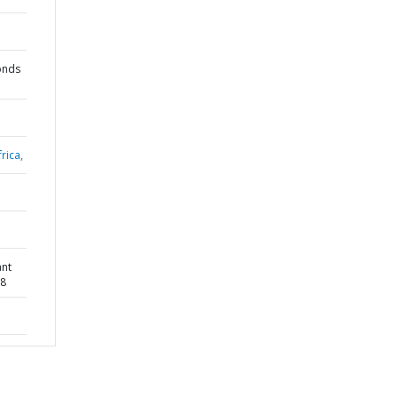
onds
rica,
ant
38