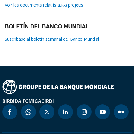
Voir les documents relatifs au(x) projet(s)
BOLETÍN DEL BANCO MUNDIAL
Suscríbase al boletín semanal del Banco Mundial
BIRD
IDA
IFC
MIGA
CIRDI