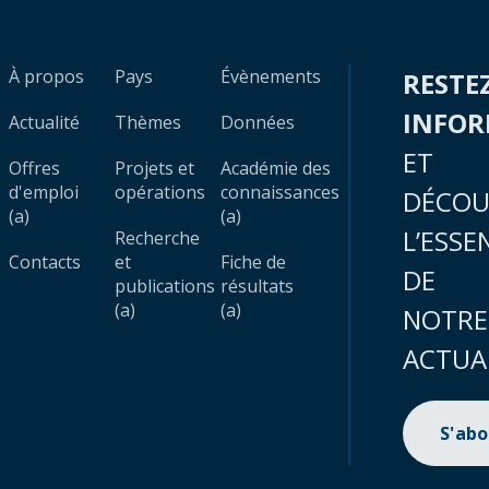
À propos
Pays
Évènements
RESTE
INFO
Actualité
Thèmes
Données
ET
Offres
Projets et
Académie des
d'emploi
opérations
connaissances
DÉCOU
(a)
(a)
L’ESSE
Recherche
Contacts
et
Fiche de
DE
publications
résultats
(a)
(a)
NOTRE
ACTUA
S'ab