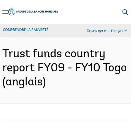
Skip
to
Main
COMPRENDRE LA PAUVRETÉ
Cette page en :
Français
Navigation
Trust funds country
report FY09 - FY10 Togo
(anglais)