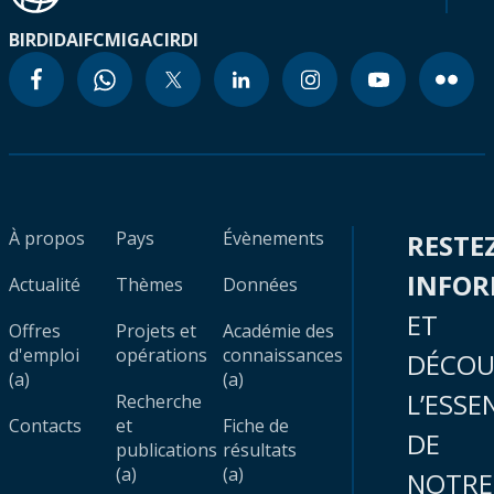
BIRD
IDA
IFC
MIGA
CIRDI
À propos
Pays
Évènements
RESTE
INFO
Actualité
Thèmes
Données
ET
Offres
Projets et
Académie des
d'emploi
opérations
connaissances
DÉCOU
(a)
(a)
L’ESSE
Recherche
Contacts
et
Fiche de
DE
publications
résultats
(a)
(a)
NOTRE