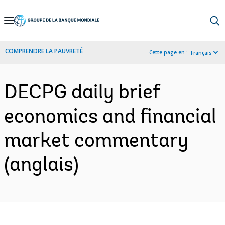
Skip
to
Main
COMPRENDRE LA PAUVRETÉ
Cette page en :
Français
Navigation
DECPG daily brief
economics and financial
market commentary
(anglais)