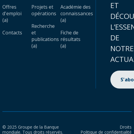
ET
Offres
Projets et
Académie des
d'emploi
opérations
connaissances
DÉCOU
(a)
(a)
L’ESSE
Recherche
Contacts
et
Fiche de
DE
publications
résultats
(a)
(a)
NOTRE
ACTUA
S'ab
© 2025 Groupe de la Banque
Droits
mondiale. Tous droits réservés.
Politique de confidentialité