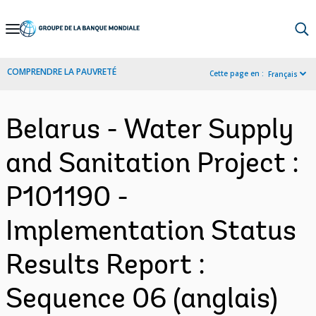
Skip
to
Main
COMPRENDRE LA PAUVRETÉ
Cette page en :
Français
Navigation
Belarus - Water Supply
and Sanitation Project :
P101190 -
Implementation Status
Results Report :
Sequence 06 (anglais)