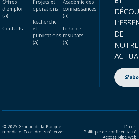
ET
Offres
Projets et
Académie des
d'emploi
opérations
connaissances
DÉCOU
(a)
(a)
L’ESSE
Recherche
Contacts
et
Fiche de
DE
publications
résultats
(a)
(a)
NOTRE
ACTUA
S'ab
© 2025 Groupe de la Banque
Droits
mondiale. Tous droits réservés.
Politique de confidentialité
Accessibilité web