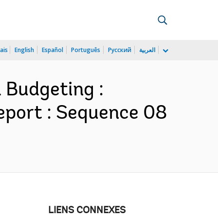
ais
English
Español
Português
Русский
العربية
Budgeting :
eport : Sequence 08
LIENS CONNEXES