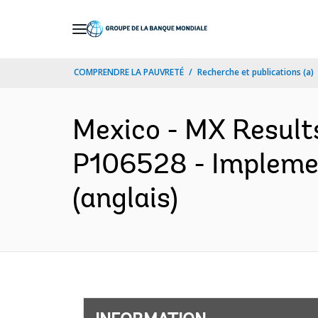
Skip
to
Main
COMPRENDRE LA PAUVRETÉ
Recherche et publications (a)
Navigation
Mexico - MX Resul
P106528 - Implemen
(anglais)