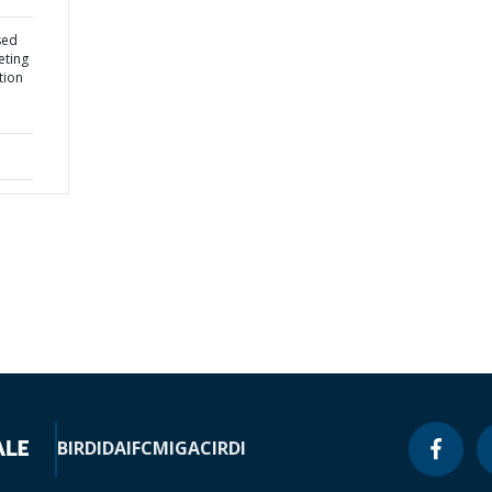
sed
ting
tion
BIRD
IDA
IFC
MIGA
CIRDI