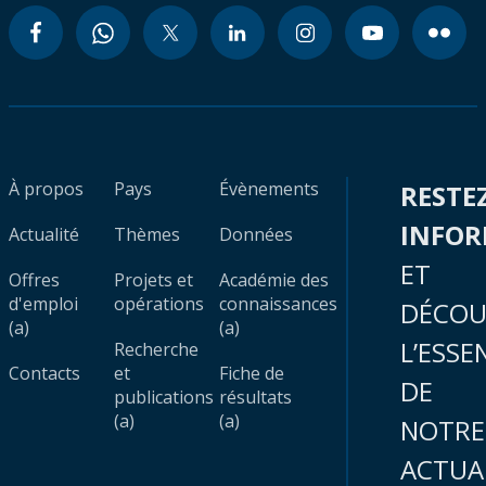
À propos
Pays
Évènements
RESTE
INFO
Actualité
Thèmes
Données
ET
Offres
Projets et
Académie des
d'emploi
opérations
connaissances
DÉCOU
(a)
(a)
L’ESSE
Recherche
Contacts
et
Fiche de
DE
publications
résultats
(a)
(a)
NOTRE
ACTUA