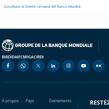
Suscríbase al boletín semanal del Banco Mundial
BIRD
IDA
IFC
MIGA
CIRDI
À propos
Pays
Évènements
RESTE