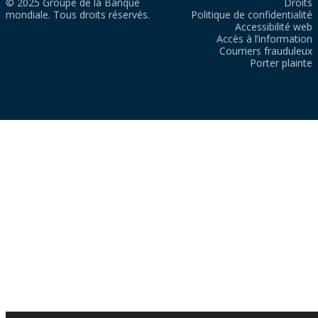
© 2025 Groupe de la Banque
Droits
mondiale. Tous droits réservés.
Politique de confidentialité
Accessibilité web
Accès à l’information
Courriers frauduleux
Porter plainte