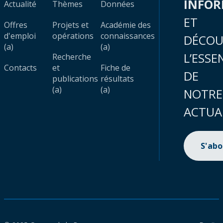
INFO
Actualité
Thèmes
Données
ET
Offres
Projets et
Académie des
d'emploi
opérations
connaissances
DÉCOU
(a)
(a)
L’ESSE
Recherche
Contacts
et
Fiche de
DE
publications
résultats
(a)
(a)
NOTRE
ACTUA
S'ab