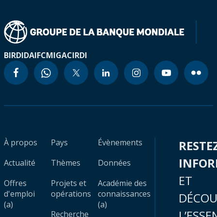
BIRD
IDA
IFC
MIGA
CIRDI
À propos
Pays
Évènements
RESTE
INFO
Actualité
Thèmes
Données
ET
Offres
Projets et
Académie des
d'emploi
opérations
connaissances
DÉCOU
(a)
(a)
L’ESSE
Recherche