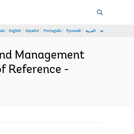
ais
English
Español
Português
Русский
العربية
 and Management
f Reference -