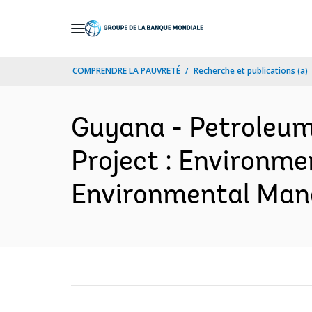
Skip
to
Main
COMPRENDRE LA PAUVRETÉ
Recherche et publications (a)
Navigation
Guyana - Petroleu
Project : Environme
Environmental Mana