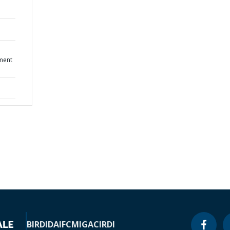
ment
BIRD
IDA
IFC
MIGA
CIRDI