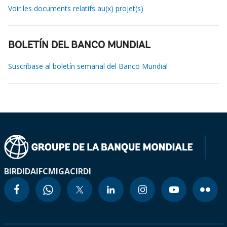
Voir les documents relatifs au(x) projet(s)
BOLETÍN DEL BANCO MUNDIAL
Suscríbase al boletín semanal del Banco Mundial
BIRD
IDA
IFC
MIGA
CIRDI