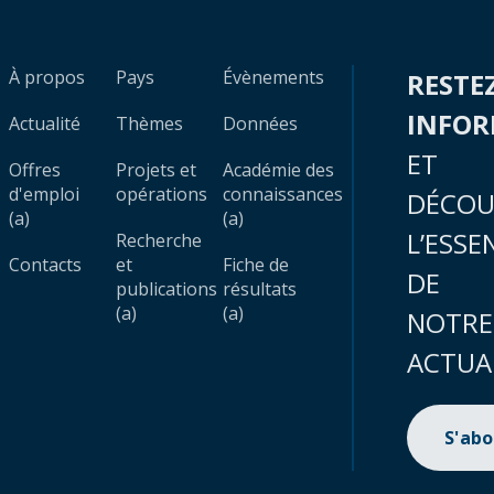
À propos
Pays
Évènements
RESTE
INFO
Actualité
Thèmes
Données
ET
Offres
Projets et
Académie des
d'emploi
opérations
connaissances
DÉCOU
(a)
(a)
L’ESSE
Recherche
Contacts
et
Fiche de
DE
publications
résultats
(a)
(a)
NOTRE
ACTUA
S'ab